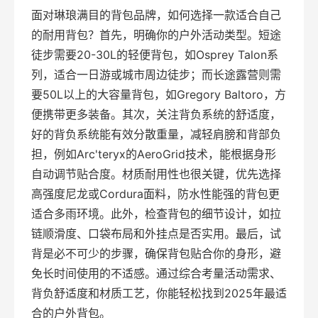
面对琳琅满目的背包品牌，如何选择一款适合自己
的耐用背包？首先，明确你的户外活动类型。短途
徒步需要20-30L的轻便背包，如Osprey Talon系
列，适合一日游或城市周边徒步；而长途露营则需
要50L以上的大容量背包，如Gregory Baltoro，方
便携带更多装备。其次，关注背负系统的舒适度，
好的背负系统能有效分散重量，减轻肩膀和背部负
担，例如Arc'teryx的AeroGrid技术，能根据身形
自动调节贴合度。材质耐用性也很关键，优先选择
高强度尼龙或Cordura面料，防水性能强的背包更
适合多雨环境。此外，检查背包的细节设计，如拉
链顺滑度、口袋布局和外挂点是否实用。最后，试
背是必不可少的步骤，确保背包贴合你的身形，避
免长时间使用的不适感。通过综合考量活动需求、
背负舒适度和材质工艺，你能轻松找到2025年最适
合的户外背包。