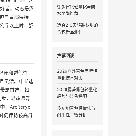
ter 的某些入
徒步背包轻量化与防
好者。动态悬浮
水平衡推荐
背包与背部保持一
 公斤以上时，舒
适合2-3天轻装徒步的
背包新品测评
推荐阅读
2026户外背包品牌轻
重轻便和透气性，
量化技术对比
量轻且灵活。中长途
肩带是首选，如
2026露营背包轻量化
趋势与装备搭配
长途徒步，动态悬浮
c’teryx
多功能背包轻量化与
耐用性平衡分析
小时仍保持较高舒