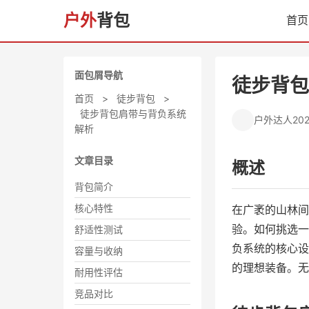
户外
背包
首页
面包屑导航
徒步背包
首页
>
徒步背包
>
徒步背包肩带与背负系统
户外达人
20
解析
文章目录
概述
背包简介
核心特性
在广袤的山林间
验。如何挑选一
舒适性测试
负系统的核心设
容量与收纳
的理想装备。无
耐用性评估
竞品对比