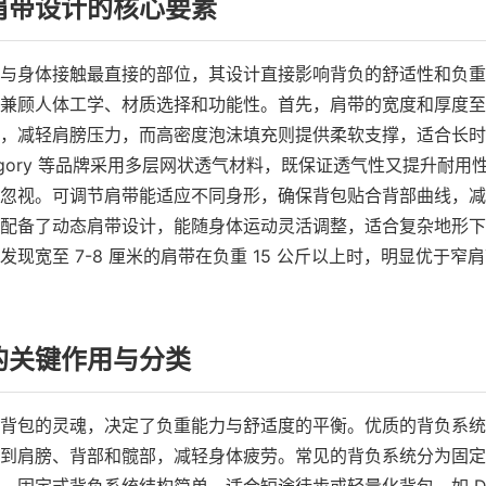
肩带设计的核心要素
与身体接触最直接的部位，其设计直接影响背负的舒适性和负重
兼顾人体工学、材质选择和功能性。首先，肩带的宽度和厚度至
，减轻肩膀压力，而高密度泡沫填充则提供柔软支撑，适合长时
 Gregory 等品牌采用多层网状透气材料，既保证透气性又提升耐
忽视。可调节肩带能适应不同身形，确保背包贴合背部曲线，减
配备了动态肩带设计，能随身体运动灵活调整，适合复杂地形下
发现宽至 7-8 厘米的肩带在负重 15 公斤以上时，明显优于窄
的关键作用与分类
背包的灵魂，决定了负重能力与舒适度的平衡。优质的背负系统
到肩膀、背部和髋部，减轻身体疲劳。常见的背负系统分为固定