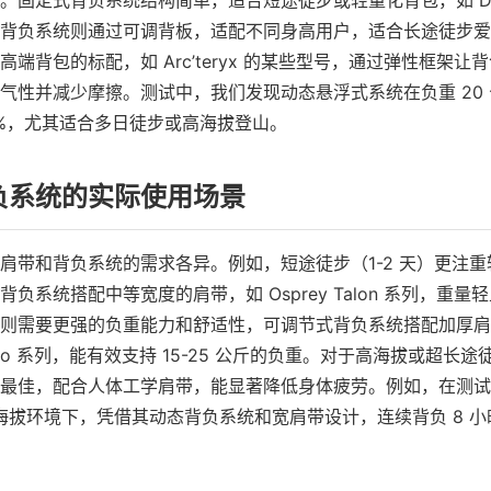
。固定式背负系统结构简单，适合短途徒步或轻量化背包，如 Deu
背负系统则通过可调背板，适配不同身高用户，适合长途徒步爱
端背包的标配，如 Arc’teryx 的某些型号，通过弹性框架让
气性并减少摩擦。测试中，我们发现动态悬浮式系统在负重 20
0%，尤其适合多日徒步或高海拔登山。
负系统的实际使用场景
肩带和背负系统的需求各异。例如，短途徒步（1-2 天）更注
负系统搭配中等宽度的肩带，如 Osprey Talon 系列，重
天）则需要更强的负重能力和舒适性，可调节式背负系统搭配加厚
Baltoro 系列，能有效支持 15-25 公斤的负重。对于高海拔或超
最佳，配合人体工学肩带，能显著降低身体疲劳。例如，在测试中，Ar
在高海拔环境下，凭借其动态背负系统和宽肩带设计，连续背负 8 