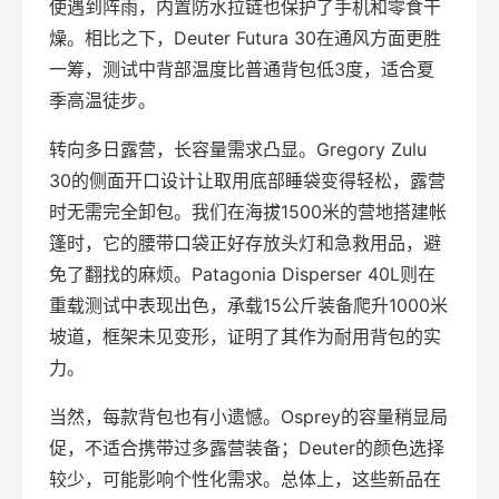
使遇到阵雨，内置防水拉链也保护了手机和零食干
燥。相比之下，Deuter Futura 30在通风方面更胜
一筹，测试中背部温度比普通背包低3度，适合夏
季高温徒步。
转向多日露营，长容量需求凸显。Gregory Zulu
30的侧面开口设计让取用底部睡袋变得轻松，露营
时无需完全卸包。我们在海拔1500米的营地搭建帐
篷时，它的腰带口袋正好存放头灯和急救用品，避
免了翻找的麻烦。Patagonia Disperser 40L则在
重载测试中表现出色，承载15公斤装备爬升1000米
坡道，框架未见变形，证明了其作为耐用背包的实
力。
当然，每款背包也有小遗憾。Osprey的容量稍显局
促，不适合携带过多露营装备；Deuter的颜色选择
较少，可能影响个性化需求。总体上，这些新品在